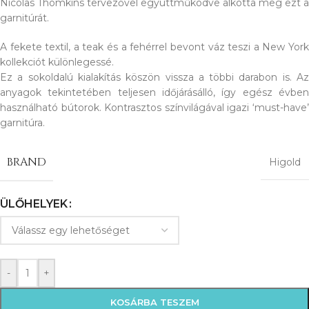
Nicolas Thomkins tervezővel együttműködve alkotta meg ezt a
garnitúrát.
A fekete textil, a teak és a fehérrel bevont váz teszi a New York
kollekciót különlegessé.
Ez a sokoldalú kialakítás köszön vissza a többi darabon is. Az
anyagok tekintetében teljesen időjárásálló, így egész évben
használható bútorok. Kontrasztos színvilágával igazi ‘must-have’
garnitúra.
BRAND
Higold
ÜLŐHELYEK
-
+
KOSÁRBA TESZEM