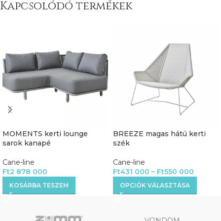
Kapcsolódó termékek
MOMENTS kerti lounge
BREEZE magas hátú kerti
sarok kanapé
szék
Cane-line
Cane-line
Ft
2 878 000
Ft
431 000
–
Ft
550 000
KOSÁRBA TESZEM
OPCIÓK VÁLASZTÁSA
VONDOM