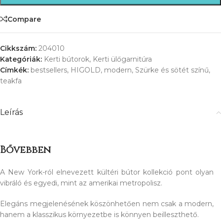
Compare
Cikkszám:
204010
Kategóriák:
Kerti bútorok
,
Kerti ülőgarnitúra
Címkék:
bestsellers
,
HIGOLD
,
modern
,
Szürke és sötét színű
,
teakfa
Leírás
Bővebben
A New York-ról elnevezett kültéri bútor kollekció pont olyan
vibráló és egyedi, mint az amerikai metropolisz.
Elegáns megjelenésének köszönhetően nem csak a modern,
hanem a klasszikus környezetbe is könnyen beilleszthető.