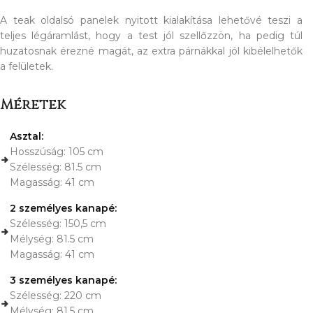
A teak oldalsó panelek nyitott kialakítása lehetővé teszi a
teljes légáramlást, hogy a test jól szellőzzön, ha pedig túl
huzatosnak érezné magát, az extra párnákkal jól kibélelhetők
a felületek.
Méretek
Asztal:
Hosszúság: 105 cm
Szélesség: 81.5 cm
Magasság: 41 cm
2 személyes kanapé:
Szélesség: 150,5 cm
Mélység: 81.5 cm
Magasság: 41 cm
3 személyes kanapé:
Szélesség: 220 cm
Mélység: 81.5 cm