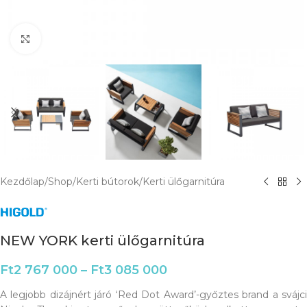
Click to enlarge
Kezdőlap
/
Shop
/
Kerti bútorok
/
Kerti ülőgarnitúra
NEW YORK kerti ülőgarnitúra
Ft
2 767 000
–
Ft
3 085 000
A legjobb dizájnért járó ‘Red Dot Award’-győztes brand a svájci