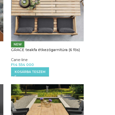
NEW
GRACE teakfa étkezőgarnitúra (6 fős)
Cane-line
Ft
4 554 000
KOSÁRBA TESZEM