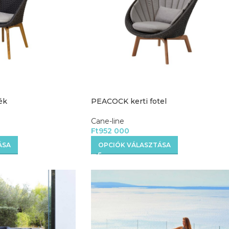
ék
PEACOCK kerti fotel
Cane-line
Ft
952 000
ÁSA
OPCIÓK VÁLASZTÁSA