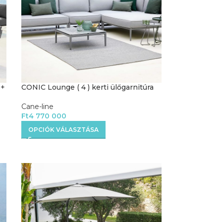
 +
CONIC Lounge ( 4 ) kerti ülőgarnitúra
Cane-line
Ft
4 770 000
OPCIÓK VÁLASZTÁSA