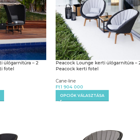
 ülőgarnitúra – 2
Peacock Lounge kerti ülőgarnitúra – 
 fotel
Peacock kerti fotel
Cane-line
Ft
1 904 000
OPCIÓK VÁLASZTÁSA