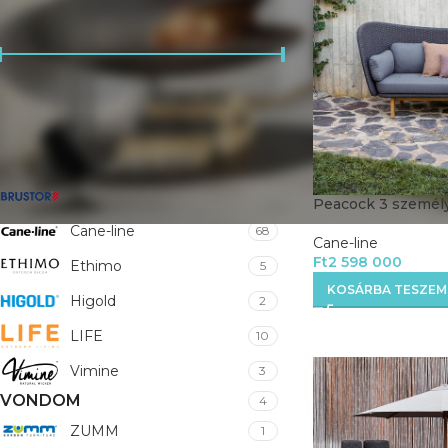
ÁR ALAPJÁN
Ár:
Ft0
—
Ft6 860 000
SZŰRÉS
BRUSTOR
7
Peacock 3 személy
Cane-line
68
Cane-line
Ft
2 598 000
Ethimo
5
KOSÁRBA TESZEM
Higold
2
LIFE
10
Vimine
3
VONDOM
4
ZUMM
1