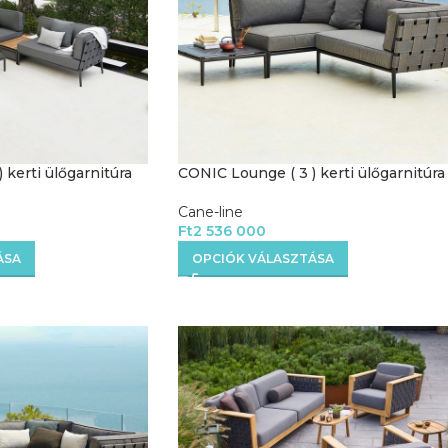
 kerti ülőgarnitúra
CONIC Lounge ( 3 ) kerti ülőgarnitúra
Cane-line
Ft
2 536 000
ÁSA
OPCIÓK VÁLASZTÁSA