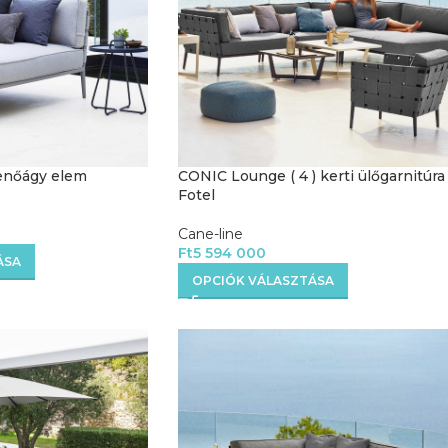
enőágy elem
CONIC Lounge ( 4 ) kerti ülőgarnitúra
Fotel
Cane-line
Ft
5 594 000
ÁSA
OPCIÓK VÁLASZTÁSA