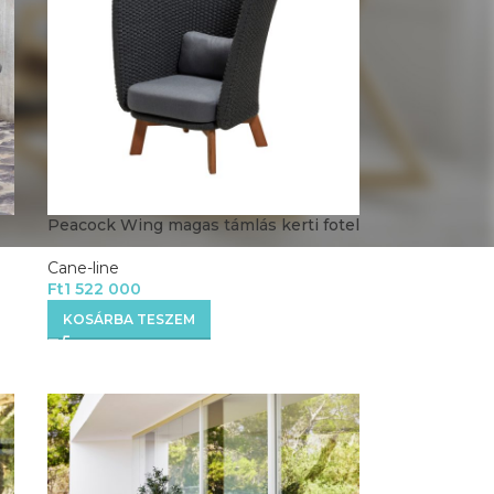
Peacock Wing magas támlás kerti fotel
Cane-line
Ft
1 522 000
KOSÁRBA TESZEM