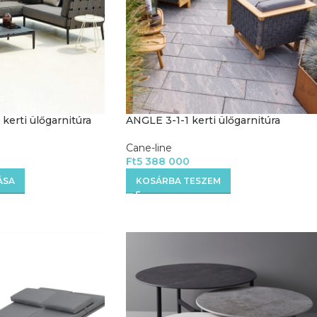
 kerti ülőgarnitúra
ANGLE 3-1-1 kerti ülőgarnitúra
Cane-line
Ft
5 388 000
ÁSA
KOSÁRBA TESZEM