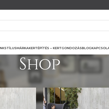
INK
STÍLUS
MÁRKA
KERTÉPÍTÉS – KERTGONDOZÁS
BLOG
KAPCSOL
Shop