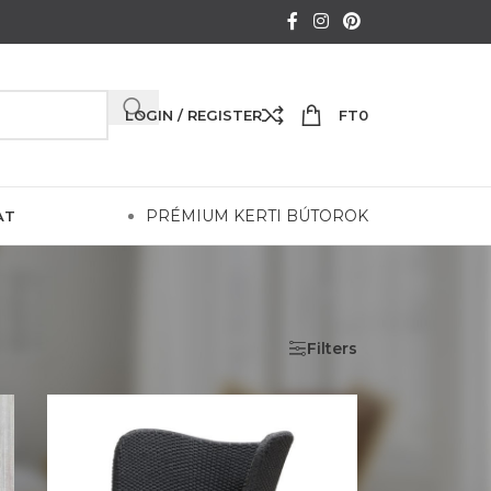
LOGIN / REGISTER
FT
0
PRÉMIUM KERTI BÚTOROK
AT
Show
24
36
48
Filters