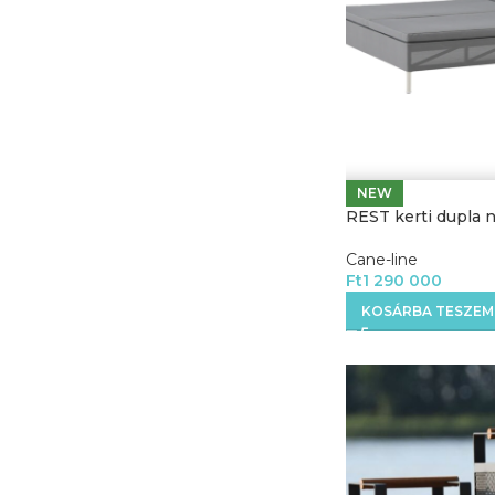
NEW
REST kerti dupla 
Cane-line
Ft
1 290 000
KOSÁRBA TESZEM