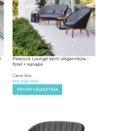
2
Peacock Lounge kerti ülőgarnitúra –
fotel + kanapé
Cane-line
Ft
2 320 000
OPCIÓK VÁLASZTÁSA