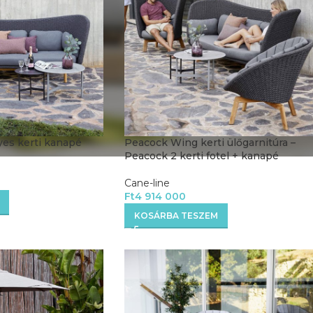
es kerti kanapé
Peacock Wing kerti ülőgarnitúra –
Peacock 2 kerti fotel + kanapé
Cane-line
Ft
4 914 000
KOSÁRBA TESZEM