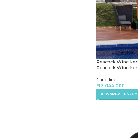
Peacock Wing kerti
Peacock Wing kerti
Cane-line
Ft
3 044 000
KOSÁRBA TESZEM