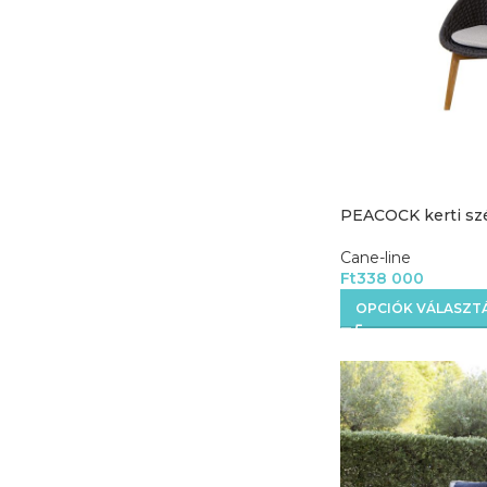
PEACOCK kerti sz
Cane-line
Ft
338 000
OPCIÓK VÁLASZT