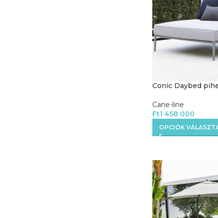
Conic Daybed pih
Cane-line
Ft
1 458 000
OPCIÓK VÁLASZT