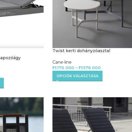
Twist kerti dohányzóasztal
napozóágy
Cane-line
Ft
170 000
–
Ft
576 000
OPCIÓK VÁLASZTÁSA