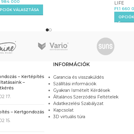
 984 000
LIFE
Ft
1 660 
PCIÓK VÁLASZTÁSA
OPCIÓK
INFORMÁCIÓK
ondozás – Kertépítés
Garancia és visszaküldés
ltatásaink –
Szállítási információk
atkérés
Gyakran Ismételt Kérdések
02 17.
Általános Szerződési Feltételek
Adatkezelési Szabályzat
Kapcsolat
pítés – Kertgondozás
3D virtuális túra
02 15.