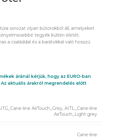
túra sorozat olyan bútorokból áll, amelyeket
gkényelmesebbé tegyék kültéri életét.
as a családdal és a barátokkal való hosszú
mékek áránál kérjük, hogy az EURO-ban
Az aktuális árakról megrendelés előtt
ITG_Cane-line AirTouch_Grey
,
AITL_Cane-line
AirTouch_Light grey
Cane-line