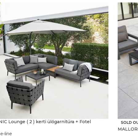
IC Lounge ( 2 ) kerti ülőgarnitúra + Fotel
SOLD O
MALLORCA
e-line