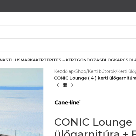
INK
STÍLUS
MÁRKA
KERTÉPÍTÉS – KERTGONDOZÁS
BLOG
KAPCSOL
Kezdőlap
/
Shop
/
Kerti bútorok
/
Kerti ülő
CONIC Lounge ( 4 ) kerti ülőgarnitúra
CONIC Lounge ( 
ülőgarnitúra + 