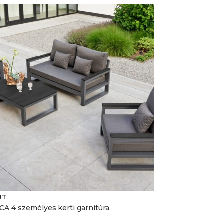
Moments 3 sz
UT
 4 személyes kerti garnitúra
Ft
2 040 000