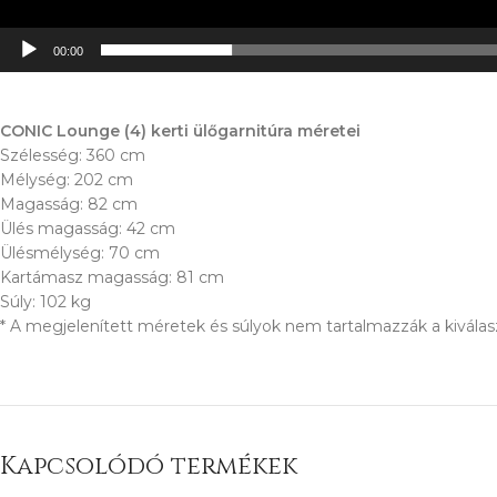
00:00
CONIC Lounge (4) kerti ülőgarnitúra méretei
Szélesség: 360 cm
Mélység: 202 cm
Magasság: 82 cm
Ülés magasság: 42 cm
Ülésmélység: 70 cm
Kartámasz magasság: 81 cm
Súly: 102 kg
* A megjelenített méretek és súlyok nem tartalmazzák a kiválas
Kapcsolódó termékek