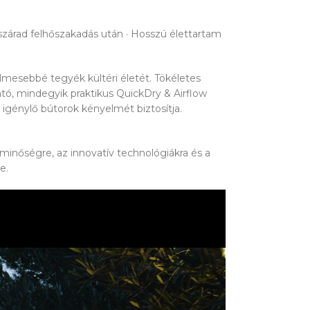
n szárad felhőszakadás után · Hosszú élettartam
elmesebbé tegyék kültéri életét. Tökéletes
tó, mindegyik praktikus QuickDry & Airflow
t igénylő bútorok kényelmét biztosítja.
minőségre, az innovatív technológiákra és a
e.