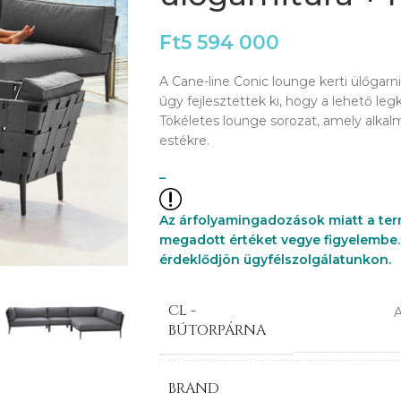
Ft
5 594 000
A Cane-line Conic lounge kerti ülőgarni
úgy fejlesztettek ki, hogy a lehető le
Tökéletes lounge sorozat, amely alkalm
estékre.
–
Az árfolyamingadozások miatt a ter
megadott értéket vegye figyelembe. 
érdeklődjön ügyfélszolgálatunkon.
CL -
A
BÚTORPÁRNA
BRAND