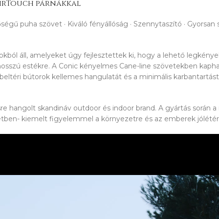
AirTouch párnákkal
minőségű puha szövet · Kiváló fényállóság · Szennytaszító · Gyorsa
okból áll, amelyeket úgy fejlesztettek ki, hogy a lehető legkény
ó hosszú estékre. A Conic kényelmes Cane-line szövetekben kapha
a beltéri bútorok kellemes hangulatát és a minimális karbantartás
 hangolt skandináv outdoor és indoor brand. A gyártás során a 
ben- kiemelt figyelemmel a környezetre és az emberek jólétér