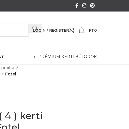
LOGIN / REGISTER
FT
0
PRÉMIUM KERTI BÚTOROK
AT
garnitúra
/
 + Fotel
4 ) kerti
Fotel