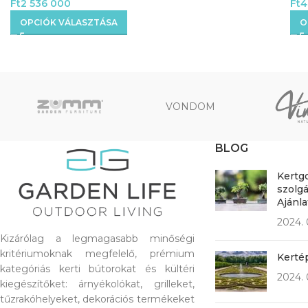
Ft
2 536 000
Ft
4
OPCIÓK VÁLASZTÁSA
O
VONDOM
BLOG
Kertg
szolgá
Ajánl
2024. 
Kizárólag a legmagasabb minőségi
kritériumoknak megfelelő, prémium
Kerté
kategóriás kerti bútorokat és kültéri
2024. 
kiegészítőket: árnyékolókat, grilleket,
tűzrakóhelyeket, dekorációs termékeket