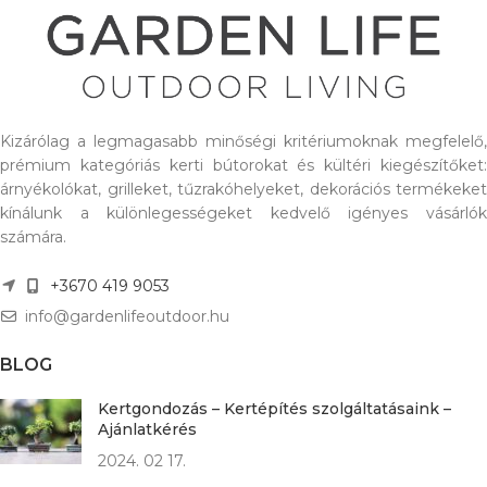
Kizárólag a legmagasabb minőségi kritériumoknak megfelelő,
prémium kategóriás kerti bútorokat és kültéri kiegészítőket:
árnyékolókat, grilleket, tűzrakóhelyeket, dekorációs termékeket
kínálunk a különlegességeket kedvelő igényes vásárlók
számára.
+3670 419 9053
info@gardenlifeoutdoor.hu
BLOG
Kertgondozás – Kertépítés szolgáltatásaink –
Ajánlatkérés
2024. 02 17.