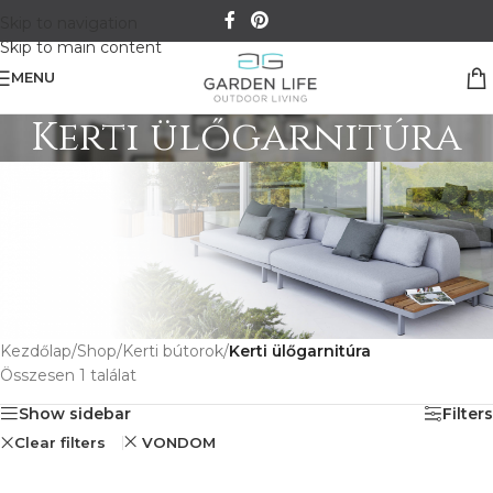
Skip to navigation
Skip to main content
MENU
Kerti ülőgarnitúra
Kezdőlap
/
Shop
/
Kerti bútorok
/
Kerti ülőgarnitúra
Összesen 1 találat
Show sidebar
Filters
KERTI
Clear filters
VONDOM
ÜLŐGARNITÚRÁK