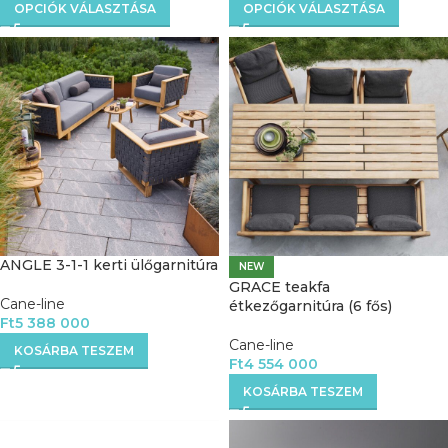
OPCIÓK VÁLASZTÁSA
OPCIÓK VÁLASZTÁSA
ANGLE 3-1-1 kerti ülőgarnitúra
NEW
GRACE teakfa
Cane-line
étkezőgarnitúra (6 fős)
Ft
5 388 000
Cane-line
KOSÁRBA TESZEM
Ft
4 554 000
KOSÁRBA TESZEM