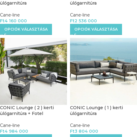
ülőgarnitúra
ülőgarnitúra
Cane-line
Cane-line
Ft
4 160 000
Ft
2 536 000
OPCIÓK VÁLASZTÁSA
OPCIÓK VÁLASZTÁSA
CONIC Lounge ( 2 ) kerti
CONIC Lounge ( 1 ) kerti
ülőgarnitúra + Fotel
ülőgarnitúra
Cane-line
Cane-line
Ft
4 984 000
Ft
3 804 000