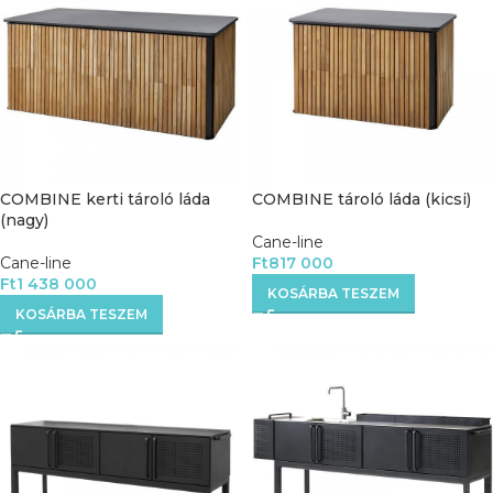
COMBINE kerti tároló láda
COMBINE tároló láda (kicsi)
(nagy)
Cane-line
Cane-line
Ft
817 000
Ft
1 438 000
KOSÁRBA TESZEM
KOSÁRBA TESZEM