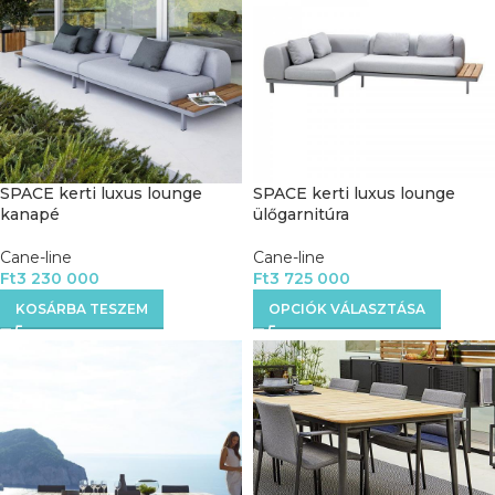
SPACE kerti luxus lounge
SPACE kerti luxus lounge
kanapé
ülőgarnitúra
Cane-line
Cane-line
Ft
3 230 000
Ft
3 725 000
KOSÁRBA TESZEM
OPCIÓK VÁLASZTÁSA