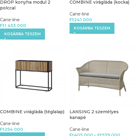
DROP konyha modul 2
COMBINE virágláda (kocka)
polccal
Cane-line
Cane-line
Ft
241 000
Ft
1 453 000
KOSÁRBA TESZEM
KOSÁRBA TESZEM
COMBINE virágláda (téglalap)
LANSING 2 személyes
kanapé
Cane-line
Ft
254 000
Cane-line
Ft
405 000
–
Ft
539 000