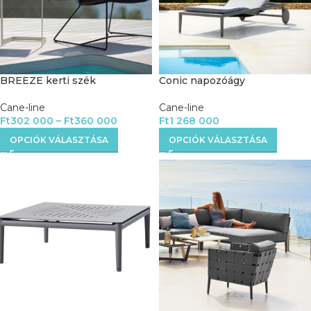
BREEZE kerti szék
Conic napozóágy
Cane-line
Cane-line
Ft
302 000
–
Ft
360 000
Ft
1 268 000
OPCIÓK VÁLASZTÁSA
OPCIÓK VÁLASZTÁSA