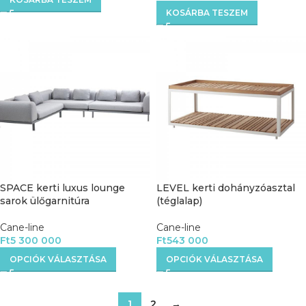
KOSÁRBA TESZEM
SPACE kerti luxus lounge
LEVEL kerti dohányzóasztal
sarok ülőgarnitúra
(téglalap)
Cane-line
Cane-line
Ft
5 300 000
Ft
543 000
OPCIÓK VÁLASZTÁSA
OPCIÓK VÁLASZTÁSA
1
2
→