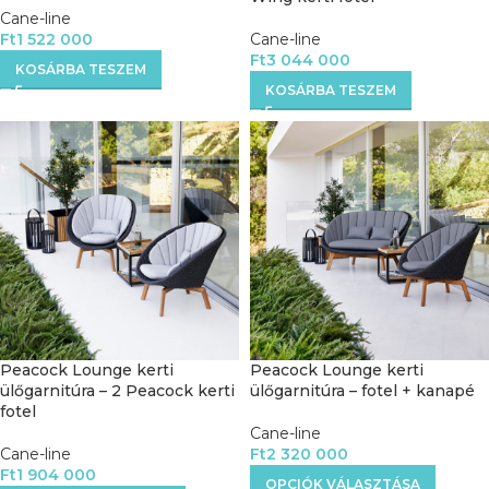
Cane-line
Ft
1 522 000
Cane-line
Ft
3 044 000
KOSÁRBA TESZEM
KOSÁRBA TESZEM
Peacock Lounge kerti
Peacock Lounge kerti
ülőgarnitúra – 2 Peacock kerti
ülőgarnitúra – fotel + kanapé
fotel
Cane-line
Cane-line
Ft
2 320 000
Ft
1 904 000
OPCIÓK VÁLASZTÁSA