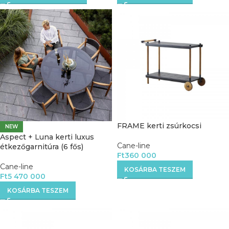
FRAME kerti zsúrkocsi
NEW
Aspect + Luna kerti luxus
Cane-line
étkezőgarnitúra (6 fős)
Ft
360 000
Cane-line
KOSÁRBA TESZEM
Ft
5 470 000
KOSÁRBA TESZEM