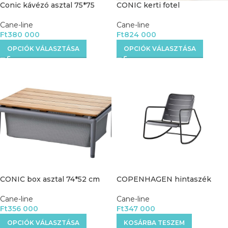
Conic kávézó asztal 75*75
CONIC kerti fotel
Cane-line
Cane-line
Ft
380 000
Ft
824 000
OPCIÓK VÁLASZTÁSA
OPCIÓK VÁLASZTÁSA
CONIC box asztal 74*52 cm
COPENHAGEN hintaszék
Cane-line
Cane-line
Ft
356 000
Ft
347 000
OPCIÓK VÁLASZTÁSA
KOSÁRBA TESZEM