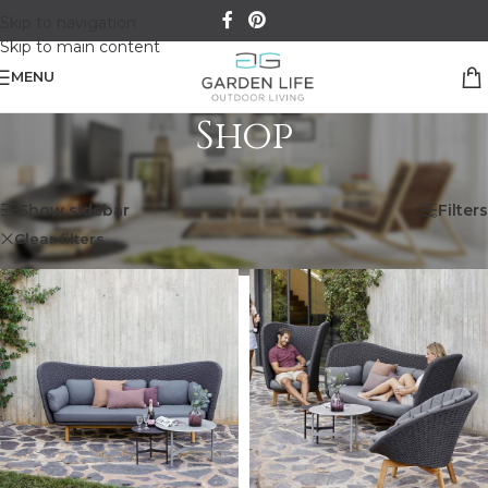
Skip to navigation
Skip to main content
MENU
Shop
Kezdőlap
/
Shop
1–48 termék, összesen 68 db
Show sidebar
Filters
Clear filters
Cane-line