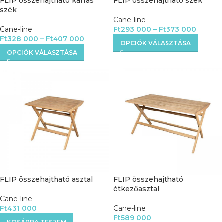
FLIP összehajtható karfás
FLIP összehajtható szék
szék
Cane-line
Cane-line
Ft
293 000
–
Ft
373 000
Ft
328 000
–
Ft
407 000
OPCIÓK VÁLASZTÁSA
OPCIÓK VÁLASZTÁSA
FLIP összehajtható asztal
FLIP összehajtható
étkezőasztal
Cane-line
Ft
431 000
Cane-line
Ft
589 000
KOSÁRBA TESZEM