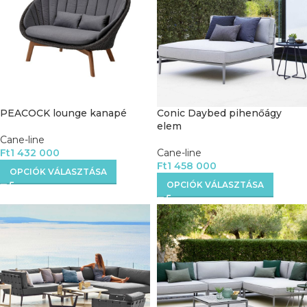
PEACOCK lounge kanapé
Conic Daybed pihenőágy
elem
Cane-line
Ft
1 432 000
Cane-line
Ft
1 458 000
OPCIÓK VÁLASZTÁSA
OPCIÓK VÁLASZTÁSA