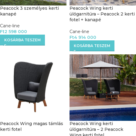
Peacock 3 személyes kerti
Peacock Wing kerti
kanapé
ülőgarnitúra – Peacock 2 kerti
fotel + kanapé
Cane-line
Ft
2 598 000
Cane-line
Ft
4 914 000
KOSÁRBA TESZEM
KOSÁRBA TESZEM
Peacock Wing magas támlás
Peacock Wing kerti
kerti fotel
ülőgarnitúra – 2 Peacock
Wing kerti fotel