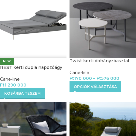
Twist kerti dohányzóasztal
NEW
REST kerti dupla napozóágy
Cane-line
Ft
170 000
–
Ft
576 000
Cane-line
Ft
1 290 000
OPCIÓK VÁLASZTÁSA
KOSÁRBA TESZEM