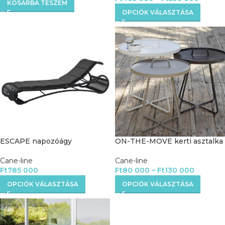
KOSÁRBA TESZEM
OPCIÓK VÁLASZTÁSA
ESCAPE napozóágy
ON-THE-MOVE kerti asztalka
Cane-line
Cane-line
Ft
785 000
Ft
80 000
–
Ft
130 000
OPCIÓK VÁLASZTÁSA
OPCIÓK VÁLASZTÁSA