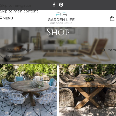
Skip to navigation
Skip to main content
MENU
Shop
Kezdőlap
/
Shop
Mind a(z) 3 találat megjelenítve
Show sidebar
Filters
Clear filters
Vimine