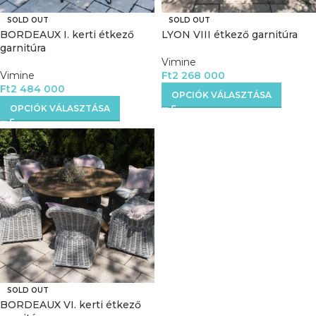
SOLD OUT
SOLD OUT
BORDEAUX I. kerti étkező
LYON VIII étkező garnitúra
garnitúra
Vimine
Vimine
Ft
2 268 000
Ft
2 484 000
OPCIÓK VÁLASZTÁSA
OPCIÓK VÁLASZTÁSA
SOLD OUT
BORDEAUX VI. kerti étkező