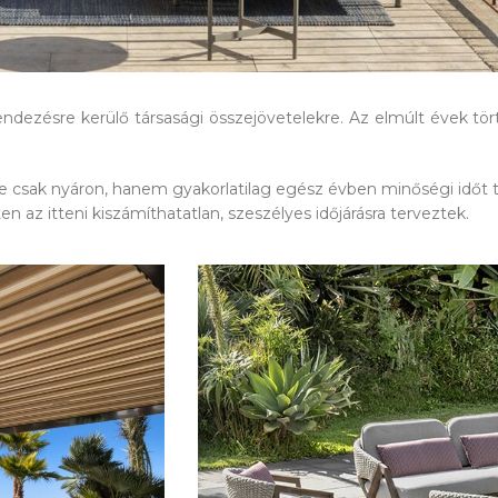
ndezésre kerülő társasági összejövetelekre. Az elmúlt évek tö
y ne csak nyáron, hanem gyakorlatilag egész évben minőségi idő
 az itteni kiszámíthatatlan, szeszélyes időjárásra terveztek.