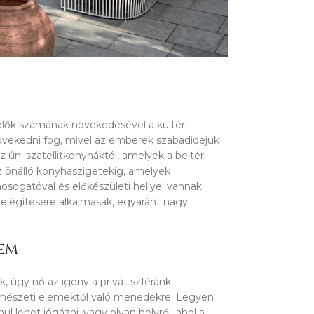
elők számának növekedésével a kültéri
vekedni fog, mivel az emberek szabadidejük
z ún. szatellitkonyháktól, amelyek a beltéri
z önálló konyhaszigetekig, amelyek
ogatóval és előkészületi hellyel vannak
ielégítésére alkalmasak, egyaránt nagy
lem
 úgy nő az igény a privát szféránk
rmészeti elemektől való menedékre. Legyen
nul lehet jógázni, vagy olyan helyről, ahol a