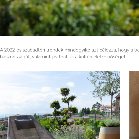
A 2022-es szabadtéri trendek mindegyike azt célozza, hogy a bel
hasznosságát, valamint javíthatjuk a kültéri életminőséget.