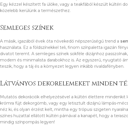
Egy kézzel készített fa ülőke, vagy a teakfából készült kültéri 
közelebb kerülünk a természethez.
Semleges színek
A másik, igazából évek óta növekedő népszerűségű trend a
sem
használata. Ez a földszínekkel teli, finom színpaletta igazán fény
divatot teremt. A semleges színek sokféle dizájnhoz passzolnak
modern és minimalista darabokhoz is. Az egyszerű, nyugtató ár
teszik, hogy a táj és a környezet legyen inkább rivaldafényben.
Látványos dekorelemeket minden té
Mutatós dekorációk elhelyezésével a kültéri élettere mindenkit
krómra fújt dekorgömb, vagy egy letisztult dizájnú lámpás-mé
néz ki, és olyan érzést kelt, mintha egy trópusi szigeten nyaraln
színes huzattal ellátott kültéri párnával a kanapét, hogy a teras
mindig színpompás legyen!