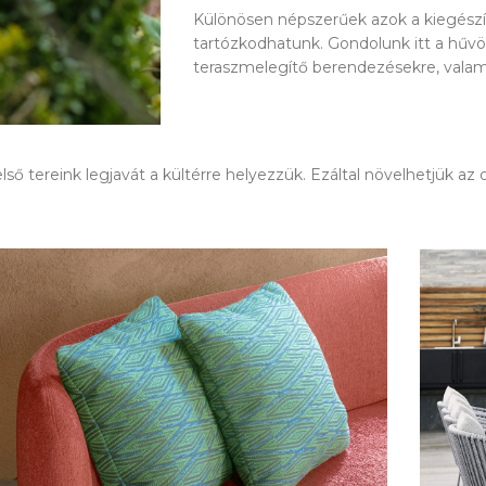
Különösen népszerűek azok a kiegészí
tartózkodhatunk. Gondolunk itt a hűvö
teraszmelegítő berendezésekre, valami
ső tereink legjavát a kültérre helyezzük. Ezáltal növelhetjük az