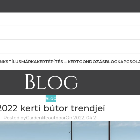
INK
STÍLUS
MÁRKA
KERTÉPÍTÉS – KERTGONDOZÁS
BLOG
KAPCSOL
Blog
BLOG
2022 kerti bútor trendjei
Posted by
Gardenlifeoutdoor
On 2022. 04 21.