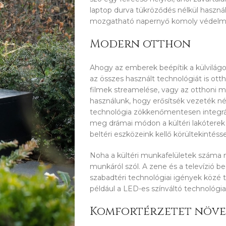
laptop durva tükröződés nélkül haszná
mozgatható napernyő komoly védelme
Modern otthon
Ahogy az emberek beépítik a külvilágo
az összes használt technológiát is ot
filmek streamelése, vagy az otthoni 
használunk, hogy erősítsék vezeték nél
technológia zökkenőmentesen integrálh
meg drámai módon a kültéri lakóterek
beltéri eszközeink kellő körültekintésse
Noha a kültéri munkafelületek száma 
munkáról szól. A zene és a televízió b
szabadtéri technológiai igények közé ta
például a LED-es színváltó technológia
Komfortérzetet növe