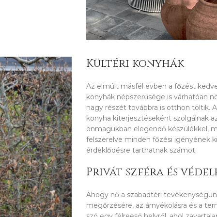
Kültéri konyhák
Az elmúlt másfél évben a főzést kedv
konyhák népszerűsége is várhatóan nö
nagy részét továbbra is otthon töltik. A
konyha kiterjesztéseként szolgálnak a
önmagukban elegendő készülékkel, mos
felszerelve minden főzési igényének k
érdeklődésre tarthatnak számot.
Privát szféra és véde
Ahogy nő a szabadtéri tevékenységünk,
megőrzésére, az árnyékolásra és a te
szó egy félreeső helyről, ahol zavartala