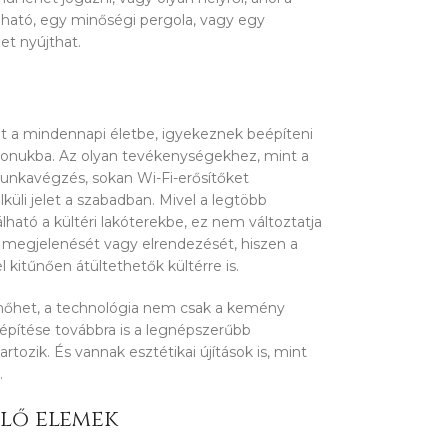
lható, egy minőségi pergola, vagy egy
t nyújthat.
t a mindennapi életbe, igyekeznek beépíteni
thonukba. Az olyan tevékenységekhez, mint a
munkavégzés, sokan Wi-Fi-erősítőket
küli jelet a szabadban. Mivel a legtöbb
ató a kültéri lakóterekbe, ez nem változtatja
 megjelenését vagy elrendezését, hiszen a
l kitűnően átültethetők kültérre is.
nőhet, a technológia nem csak a kemény
eépítése továbbra is a legnépszerűbb
rtozik. És vannak esztétikai újítások is, mint
.
lő elemek