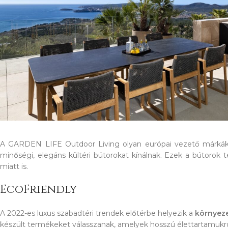
A GARDEN LIFE Outdoor Living olyan európai vezető márkákk
minőségi, elegáns kültéri bútorokat kínálnak. Ezek a bútorok 
miatt is.
EcoFriendly
A 2022-es luxus szabadtéri trendek előtérbe helyezik a
környeze
készült termékeket válasszanak, amelyek hosszú élettartamukról