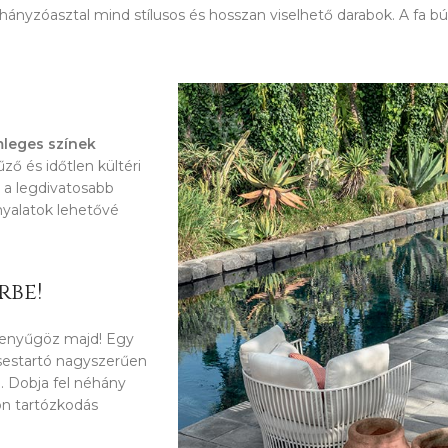
dohányzóasztal mind stílusos és hosszan viselhető darabok. A fa b
leges színek
űző és időtlen kültéri
, a legdivatosabb
nyalatok lehetővé
rbe!
 lenyűgöz majd! Egy
csestartó nagyszerűen
a. Dobja fel néhány
zon tartózkodás