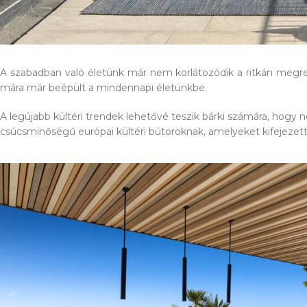
A szabadban való életünk már nem korlátozódik a ritkán megre
mára már beépült a mindennapi életünkbe.
A legújabb kültéri trendek lehetővé teszik bárki számára, hog
csúcsminőségű európai kültéri bútoroknak, amelyeket kifejezetten