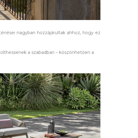
rténései nagyban hozzájárultak ahhoz, hogy ez
t tölthessenek a szabadban – köszönhetően a