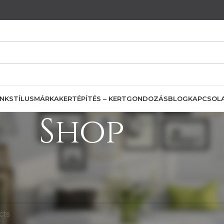
INK
STÍLUS
MÁRKA
KERTÉPÍTÉS – KERTGONDOZÁS
BLOG
KAPCSOL
Shop
Esschert Design
lt meg a keresésnek.