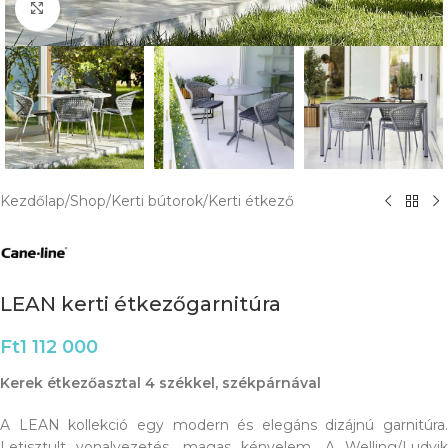
Click to enlarge
Kezdőlap
/
Shop
/
Kerti bútorok
/
Kerti étkező
LEAN kerti étkezőgarnitúra
Ft
1 112 000
Kerek étkezőasztal 4 székkel, székpárnával
A LEAN kollekció egy modern és elegáns dizájnú garnitúra.
Letisztult vonalvezetés, magas kényelem. A Welling/Ludvik