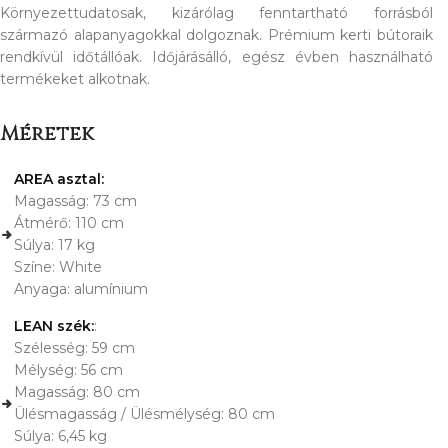
Környezettudatosak, kizárólag fenntartható forrásból
származó alapanyagokkal dolgoznak. Prémium kerti bútoraik
rendkívül időtállóak. Időjárásálló, egész évben használható
termékeket alkotnak.
Méretek
AREA asztal:
Magasság: 73 cm
Átmérő: 110 cm
Súlya: 17 kg
Színe: White
Anyaga: alumínium
LEAN szék:
:
Szélesség: 59 cm
Mélység: 56 cm
Magasság: 80 cm
Ülésmagasság / Ülésmélység: 80 cm
Súlya: 6,45 kg