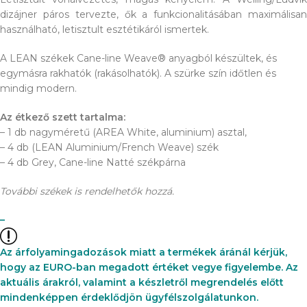
dizájner páros tervezte, ők a funkcionalitásában maximálisan
használható, letisztult esztétikáról ismertek.
A LEAN székek Cane-line Weave® anyagból készültek, és
egymásra rakhatók (rakásolhatók). A szürke szín időtlen és
mindig modern.
Az étkező szett tartalma:
– 1 db nagyméretű (AREA White, aluminium) asztal,
– 4 db (LEAN Aluminium/French Weave) szék
– 4 db Grey, Cane-line Natté székpárna
További székek is rendelhetők hozzá.
–
Az árfolyamingadozások miatt a termékek áránál kérjük,
hogy az EURO-ban megadott értéket vegye figyelembe. Az
aktuális árakról, valamint a készletről megrendelés előtt
mindenképpen érdeklődjön ügyfélszolgálatunkon.