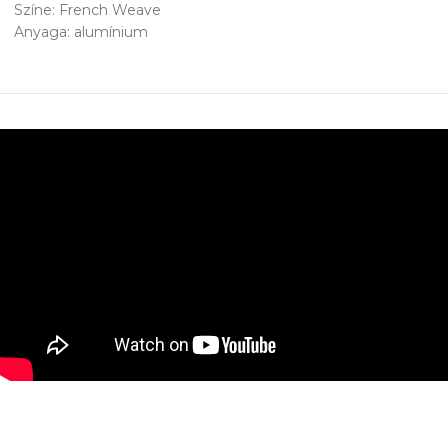
Színe: French Weave
Anyaga: alumínium