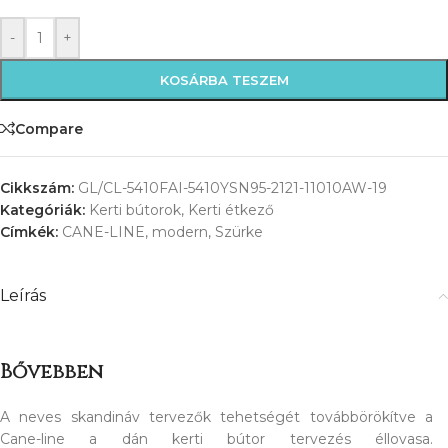
-
+
KOSÁRBA TESZEM
Compare
Cikkszám:
GL/CL-5410FAI-5410YSN95-2121-11010AW-19
Kategóriák:
Kerti bútorok
,
Kerti étkező
Címkék:
CANE-LINE
,
modern
,
Szürke
Leírás
Bővebben
A neves skandináv tervezők tehetségét továbbörökítve a
Cane-line a dán kerti bútor tervezés éllovasa.