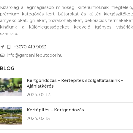
Kizárólag a legmagasabb minőségi kritériumoknak megfelelő,
prémium kategóriás kerti bútorokat és kültéri kiegészítőket:
árnyékolókat, grilleket, tűzrakóhelyeket, dekorációs termékeket
kínálunk a különlegességeket kedvelő igényes vásárlók
számára.
+3670 419 9053
info@gardenlifeoutdoor.hu
BLOG
Kertgondozás – Kertépítés szolgáltatásaink –
Ajánlatkérés
2024. 02 17.
Kertépítés – Kertgondozás
2024. 02 15.