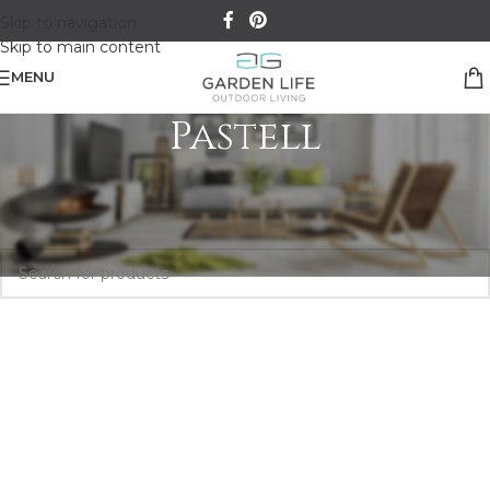
Skip to navigation
Skip to main content
MENU
Pastell
Kezdőlap
/
Shop
/
“Pastell” címkével rendelkező termékek
Egy termék se felelt meg a keresésnek.