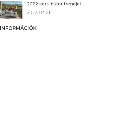
2022 kerti bútor trendjei
2022. 04 21.
INFORMÁCIÓK
Garancia és visszaküldés
Szállítási információk
Gyakran Ismételt Kérdések
Általános Szerződési Feltételek
Adatkezelési Szabályzat
Kapcsolat
3D virtuális túra
LUXUS OUTDOOR MÁRKÁK
Cane-line
Ethimo
LIFE Outdoor Living
Vondom
Braid