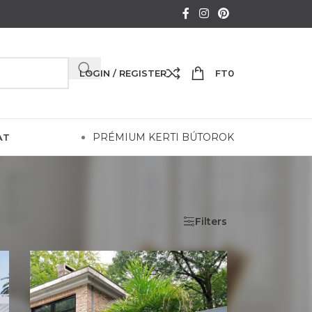
LOGIN / REGISTER
FT
0
PRÉMIUM KERTI BÚTOROK
AT
Show
24
36
48
Filters