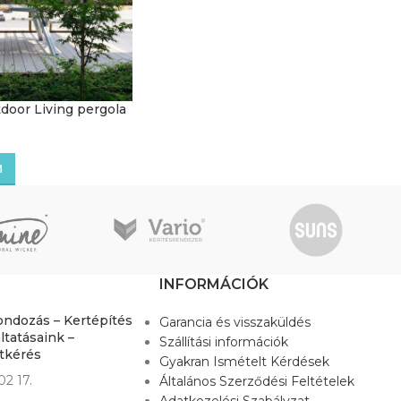
door Living pergola
M
INFORMÁCIÓK
ondozás – Kertépítés
Garancia és visszaküldés
ltatásaink –
Szállítási információk
atkérés
Gyakran Ismételt Kérdések
02 17.
Általános Szerződési Feltételek
Adatkezelési Szabályzat