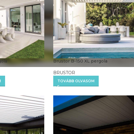
gola
Brustor B-150 XL pergola
BRUSTOR
M
TOVÁBB OLVASOM