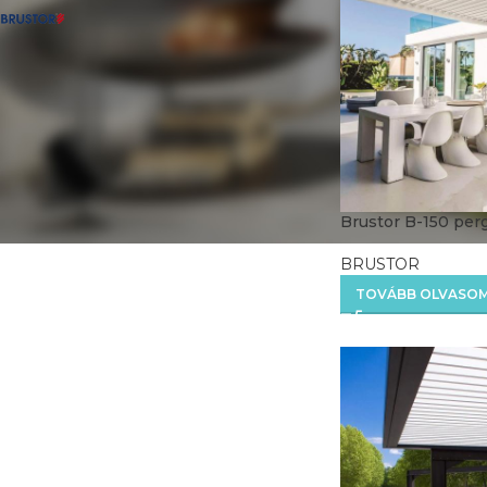
BRUSTOR
7
Brustor B-150 per
BRUSTOR
TOVÁBB OLVASO