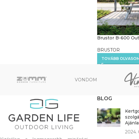
Brustor B-600 Out
BRUSTOR
TOVÁBB OLVASO
VONDOM
BLOG
Kertg
szolgá
Ajánl
2024. 