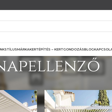
INK
STÍLUS
MÁRKA
KERTÉPÍTÉS – KERTGONDOZÁS
BLOG
KAPCSOL
napellenző
pellenző” címkével rendelkező termékek