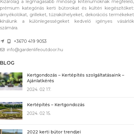
Kizárólag a legmagasabb minőségi kritériumoknak megfelelő,
prémium kategóriás kerti bútorokat és kültéri kiegészítőket:
árnyékolókat, grilleket, tűzrakóhelyeket, dekorációs termékeket
kínálunk a különlegességeket kedvelő igényes vásárlók
számára.
+3670 419 9053
info@gardenlifeoutdoor.hu
BLOG
Kertgondozás – Kertépítés szolgáltatásaink –
Ajánlatkérés
2024. 02 17.
Kertépítés – Kertgondozás
2024. 02 15.
2022 kerti bútor trendjei