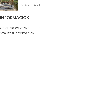
2022. 04 21.
INFORMÁCIÓK
Garancia és visszaküldés
Szállítási információk
Gyakran Ismételt Kérdések
Általános Szerződési Feltételek
Adatkezelési Szabályzat
Kapcsolat
3D virtuális túra
LUXUS OUTDOOR MÁRKÁK
Cane-line
Ethimo
LIFE Outdoor Living
Vondom
Braid
MyFace